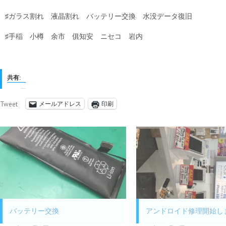
♯ガラス割れ 液晶割れ バッテリー交換 水没データ復旧
♯手稲 小樽 余市 俱知安 ニセコ 岩内
共有:
メールアドレス
印刷
Tweet
バッテリー交換
アンドロイド修理開始し